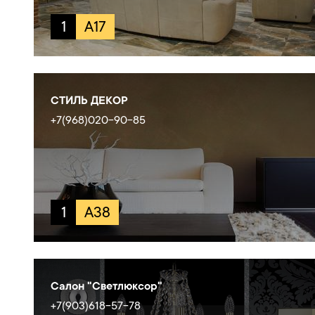
1
A17
СТИЛЬ ДЕКОР
+7(968)020-90-85
1
A38
Салон "Светлюксор"
+7(903)618-57-78