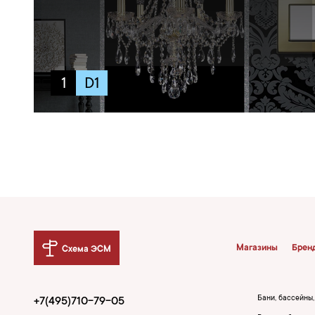
1
D1
Магазины
Брен
Схема ЭСМ
Бани, бассейны
+7(495)710-79-05