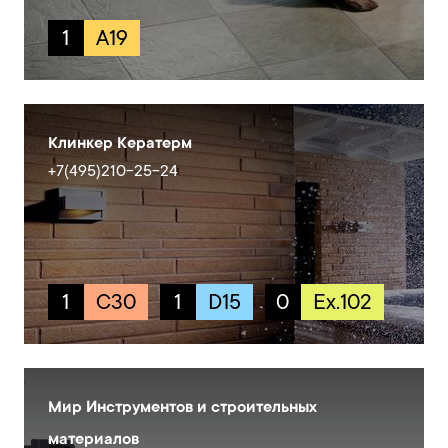
1
A19
Клинкер Кератерм
+7(495)210-25-24
1
C30
1
D15
0
Ex.102
Мир Инструментов и строительных
материалов