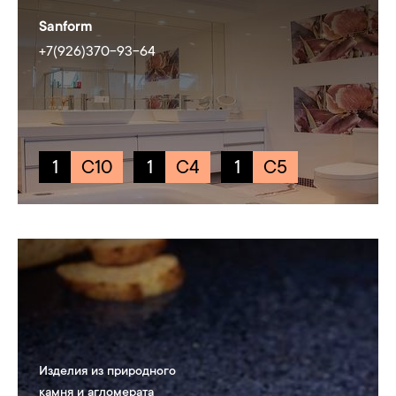
Sanform
+7(926)370-93-64
1
C10
1
C4
1
C5
Изделия из природного
камня и агломерата