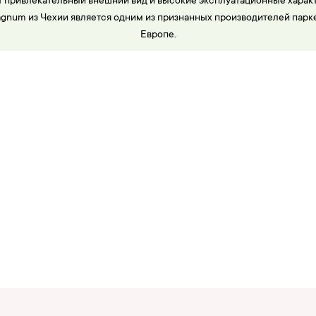
 привлекательный внешний вид и высокие эксплуатационные харак
gnum из Чехии является одним из признанных производителей парке
Европе.