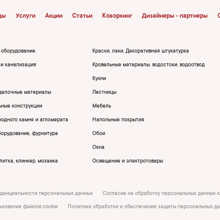
ды
Услуги
Акции
Статьи
Коворкинг
Дизайнеры - партнеры
, оборудование
Краски, лаки. Декоративная штукатурка
и канализация
Кровельные материалы, водостоки, водоотвод
Кухни
делочные материалы
Лестницы
ьные конструкции
Мебель
родного камня и агломерата
Напольные покрытия
борудование, фурнитура
Обои
Окна
итка, клинкер, мозаика
Освещение и электротовары
денциальности персональных данных
Согласие на обработку персональных данных 
ьзования файлов cookie
Политика обработки и обеспечения защиты персональных д