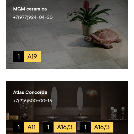
MGM ceramica
+7(977)924-04-30
1
A19
Atlas Concorde
+7(916)500-00-16
1
A11
1
A16/3
1
A16/3