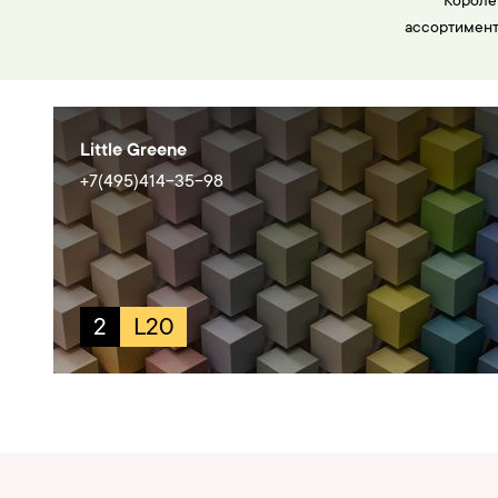
Короле
ассортимент
Little Greene
+7(495)414-35-98
2
L20