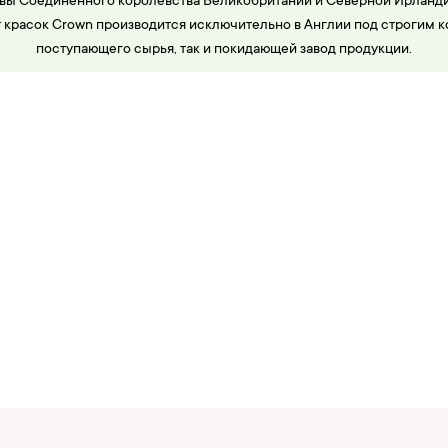
вы Соединённого королевства Великобритании и Северной Ирланди
 красок Crown производится исключительно в Англии под строгим к
поступающего сырья, так и покидающей завод продукции.