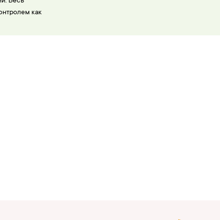
и. Весь
онтролем как