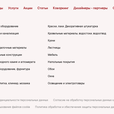
ды
Услуги
Акции
Статьи
Коворкинг
Дизайнеры - партнеры
, оборудование
Краски, лаки. Декоративная штукатурка
и канализация
Кровельные материалы, водостоки, водоотвод
Кухни
делочные материалы
Лестницы
ьные конструкции
Мебель
родного камня и агломерата
Напольные покрытия
борудование, фурнитура
Обои
Окна
итка, клинкер, мозаика
Освещение и электротовары
денциальности персональных данных
Согласие на обработку персональных данных 
ьзования файлов cookie
Политика обработки и обеспечения защиты персональных д