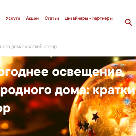
Услуги
Акции
Статьи
Дизайнеры - партнеры
ого дома: краткий обзор
огоднее освещение
ородного дома: кратк
ор