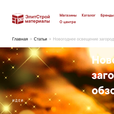
Магазины
Каталог
Бренды
О центре
Главная
Статьи
Новогоднее освещение загородн
Нов
заг
обз
ИДЕИ