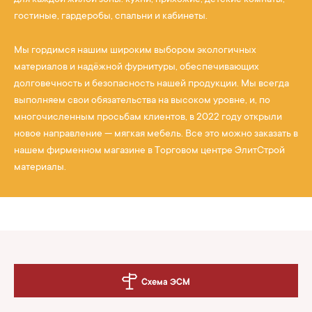
для каждой жилой зоны: кухни, прихожие, детские комнаты,
гостиные, гардеробы, спальни и кабинеты.
Мы гордимся нашим широким выбором экологичных
материалов и надёжной фурнитуры, обеспечивающих
долговечность и безопасность нашей продукции. Мы всегда
выполняем свои обязательства на высоком уровне, и, по
многочисленным просьбам клиентов, в 2022 году открыли
новое направление — мягкая мебель. Все это можно заказать в
нашем фирменном магазине в Торговом центре ЭлитСтрой
материалы.
Схема ЭСМ