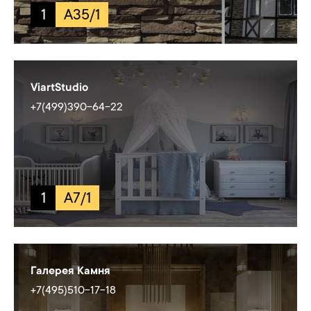
1
A35/1
ViartStudio
+7(499)390-64-22
1
A7/1
Галерея Камня
+7(495)510-17-18